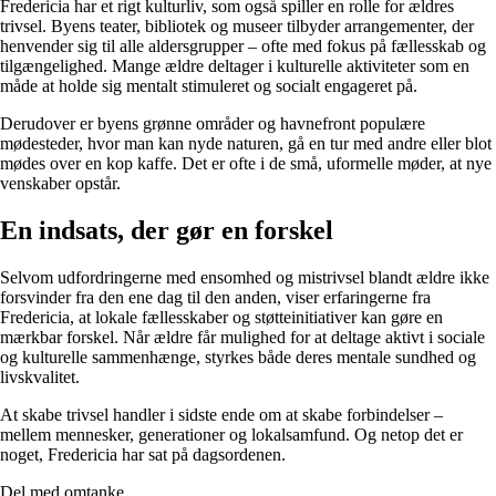
Fredericia har et rigt kulturliv, som også spiller en rolle for ældres
trivsel. Byens teater, bibliotek og museer tilbyder arrangementer, der
henvender sig til alle aldersgrupper – ofte med fokus på fællesskab og
tilgængelighed. Mange ældre deltager i kulturelle aktiviteter som en
måde at holde sig mentalt stimuleret og socialt engageret på.
Derudover er byens grønne områder og havnefront populære
mødesteder, hvor man kan nyde naturen, gå en tur med andre eller blot
mødes over en kop kaffe. Det er ofte i de små, uformelle møder, at nye
venskaber opstår.
En indsats, der gør en forskel
Selvom udfordringerne med ensomhed og mistrivsel blandt ældre ikke
forsvinder fra den ene dag til den anden, viser erfaringerne fra
Fredericia, at lokale fællesskaber og støtteinitiativer kan gøre en
mærkbar forskel. Når ældre får mulighed for at deltage aktivt i sociale
og kulturelle sammenhænge, styrkes både deres mentale sundhed og
livskvalitet.
At skabe trivsel handler i sidste ende om at skabe forbindelser –
mellem mennesker, generationer og lokalsamfund. Og netop det er
noget, Fredericia har sat på dagsordenen.
Del med omtanke