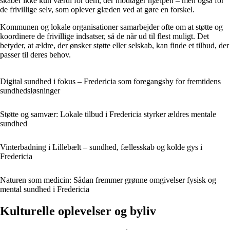
skaber ikke kun værdi for dem, der modtager hjælpen – men også for
de frivillige selv, som oplever glæden ved at gøre en forskel.
Kommunen og lokale organisationer samarbejder ofte om at støtte og
koordinere de frivillige indsatser, så de når ud til flest muligt. Det
betyder, at ældre, der ønsker støtte eller selskab, kan finde et tilbud, der
passer til deres behov.
Digital sundhed i fokus – Fredericia som foregangsby for fremtidens
sundhedsløsninger
Støtte og samvær: Lokale tilbud i Fredericia styrker ældres mentale
sundhed
Vinterbadning i Lillebælt – sundhed, fællesskab og kolde gys i
Fredericia
Naturen som medicin: Sådan fremmer grønne omgivelser fysisk og
mental sundhed i Fredericia
Kulturelle oplevelser og byliv