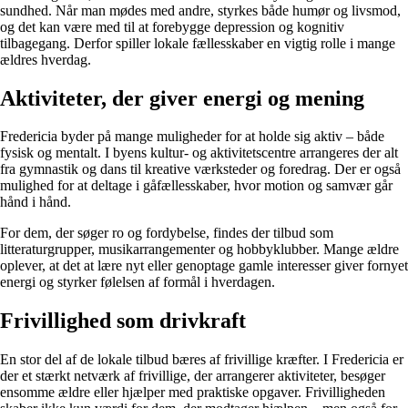
sundhed. Når man mødes med andre, styrkes både humør og livsmod,
og det kan være med til at forebygge depression og kognitiv
tilbagegang. Derfor spiller lokale fællesskaber en vigtig rolle i mange
ældres hverdag.
Aktiviteter, der giver energi og mening
Fredericia byder på mange muligheder for at holde sig aktiv – både
fysisk og mentalt. I byens kultur- og aktivitetscentre arrangeres der alt
fra gymnastik og dans til kreative værksteder og foredrag. Der er også
mulighed for at deltage i gåfællesskaber, hvor motion og samvær går
hånd i hånd.
For dem, der søger ro og fordybelse, findes der tilbud som
litteraturgrupper, musikarrangementer og hobbyklubber. Mange ældre
oplever, at det at lære nyt eller genoptage gamle interesser giver fornyet
energi og styrker følelsen af formål i hverdagen.
Frivillighed som drivkraft
En stor del af de lokale tilbud bæres af frivillige kræfter. I Fredericia er
der et stærkt netværk af frivillige, der arrangerer aktiviteter, besøger
ensomme ældre eller hjælper med praktiske opgaver. Frivilligheden