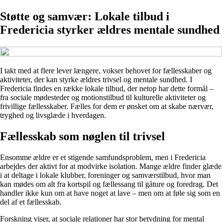
Støtte og samvær: Lokale tilbud i
Fredericia styrker ældres mentale sundhed
I takt med at flere lever længere, vokser behovet for fællesskaber og
aktiviteter, der kan styrke ældres trivsel og mentale sundhed. I
Fredericia findes en række lokale tilbud, der netop har dette formål –
fra sociale mødesteder og motionstilbud til kulturelle aktiviteter og
frivillige fællesskaber. Fælles for dem er ønsket om at skabe nærvær,
tryghed og livsglæde i hverdagen.
Fællesskab som nøglen til trivsel
Ensomme ældre er et stigende samfundsproblem, men i Fredericia
arbejdes der aktivt for at modvirke isolation. Mange ældre finder glæde
i at deltage i lokale klubber, foreninger og samværstilbud, hvor man
kan mødes om alt fra kortspil og fællessang til gåture og foredrag. Det
handler ikke kun om at have noget at lave – men om at føle sig som en
del af et fællesskab.
Forskning viser, at sociale relationer har stor betydning for mental