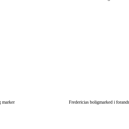
g marker
Fredericias boligmarked i foran