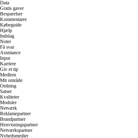
Data
Gratis gaver
Besparelser
Kommentarer
Købeguide
Hjælp
Indslag
Noter
Få svar
Assistance
Input
Karriere
Giv et tip
Medlem
Mit område
Ordning
Satser
Kvaliteter
Moduler
Netværk
Reklamepartner
Brandpartner
Henvisningspartner
Netværkspartner
Nyhedsmedier