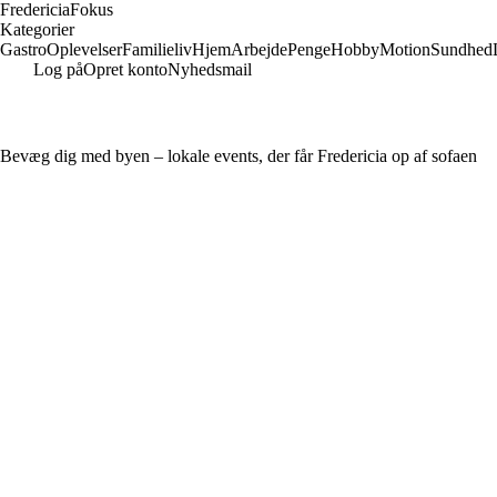
Fredericia
Fokus
Kategorier
Gastro
Oplevelser
Familieliv
Hjem
Arbejde
Penge
Hobby
Motion
Sundhed
Log på
Opret konto
Nyhedsmail
Bevæg dig med byen – lokale events, der får Fredericia op af sofaen