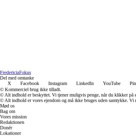
Fredericia
Fokus
Del med omtanke
X
Facebook
Instagram
LinkedIn
YouTube
Pin
© Kommerciel brug ikke tilladt.
© Alt indhold er beskyttet. Vi tjener muligvis penge, når du klikker på e
© Alt indhold er vores ejendom og må ikke bruges uden samtykke. Vi mod
Mød os
Bag om
Vores mission
Redaktionen
Donér
Lokationer