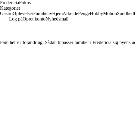
Fredericia
Fokus
Kategorier
Gastro
Oplevelser
Familieliv
Hjem
Arbejde
Penge
Hobby
Motion
Sundhed
Log på
Opret konto
Nyhedsmail
Familieliv i forandring: Sådan tilpasser familier i Fredericia sig byens 