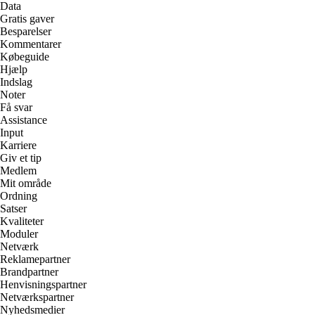
Data
Gratis gaver
Besparelser
Kommentarer
Købeguide
Hjælp
Indslag
Noter
Få svar
Assistance
Input
Karriere
Giv et tip
Medlem
Mit område
Ordning
Satser
Kvaliteter
Moduler
Netværk
Reklamepartner
Brandpartner
Henvisningspartner
Netværkspartner
Nyhedsmedier