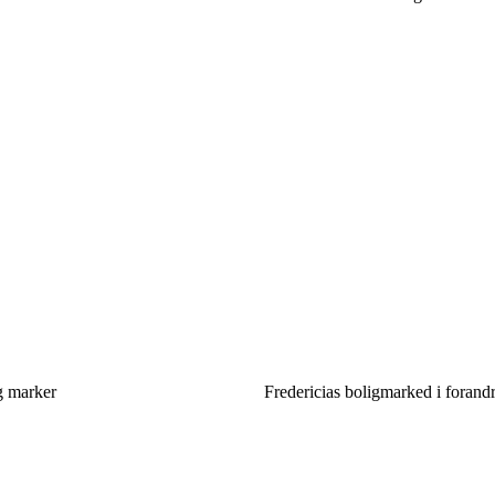
g marker
Fredericias boligmarked i foran