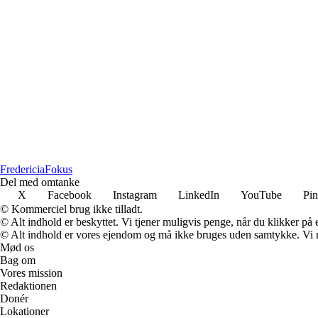
Fredericia
Fokus
Del med omtanke
X
Facebook
Instagram
LinkedIn
YouTube
Pin
© Kommerciel brug ikke tilladt.
© Alt indhold er beskyttet. Vi tjener muligvis penge, når du klikker på e
© Alt indhold er vores ejendom og må ikke bruges uden samtykke. Vi mod
Mød os
Bag om
Vores mission
Redaktionen
Donér
Lokationer