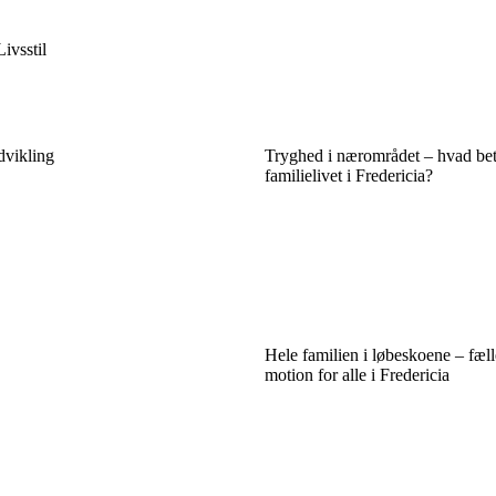
Livsstil
udvikling
Tryghed i nærområdet – hvad bet
familielivet i Fredericia?
Hele familien i løbeskoene – fæl
motion for alle i Fredericia