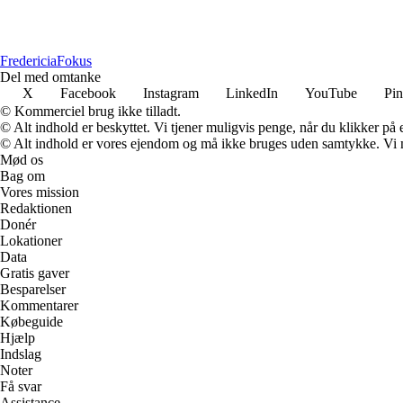
Fredericia
Fokus
Del med omtanke
X
Facebook
Instagram
LinkedIn
YouTube
Pin
© Kommerciel brug ikke tilladt.
© Alt indhold er beskyttet. Vi tjener muligvis penge, når du klikker på e
© Alt indhold er vores ejendom og må ikke bruges uden samtykke. Vi mod
Mød os
Bag om
Vores mission
Redaktionen
Donér
Lokationer
Data
Gratis gaver
Besparelser
Kommentarer
Købeguide
Hjælp
Indslag
Noter
Få svar
Assistance