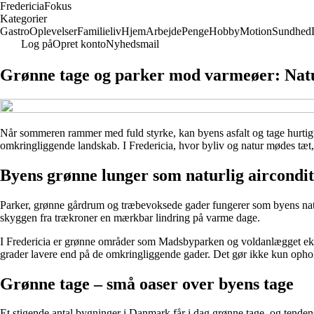
Fredericia
Fokus
Kategorier
Gastro
Oplevelser
Familieliv
Hjem
Arbejde
Penge
Hobby
Motion
Sundhed
Log på
Opret konto
Nyhedsmail
Grønne tage og parker mod varmeøer: Natu
Når sommeren rammer med fuld styrke, kan byens asfalt og tage hurtigt
omkringliggende landskab. I Fredericia, hvor byliv og natur mødes tæt,
Byens grønne lunger som naturlig aircondit
Parker, grønne gårdrum og træbevoksede gader fungerer som byens natu
skyggen fra trækroner en mærkbar lindring på varme dage.
I Fredericia er grønne områder som Madsbyparken og voldanlægget eks
grader lavere end på de omkringliggende gader. Det gør ikke kun ophol
Grønne tage – små oaser over byens tage
Et stigende antal bygninger i Danmark får i dag grønne tage, og tendens