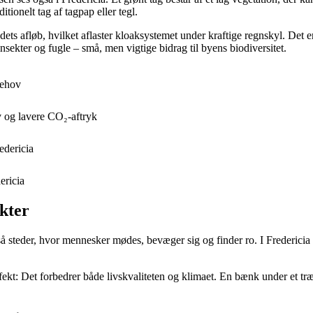
tionelt tag af tagpap eller tegl.
ets afløb, hvilket aflaster kloaksystemet under kraftige regnskyl. Det e
sekter og fugle – små, men vigtige bidrag til byens biodiversitet.
behov
iv og lavere CO₂-aftryk
edericia
ericia
kter
eder, hvor mennesker mødes, bevæger sig og finder ro. I Fredericia er p
kt: Det forbedrer både livskvaliteten og klimaet. En bænk under et træ