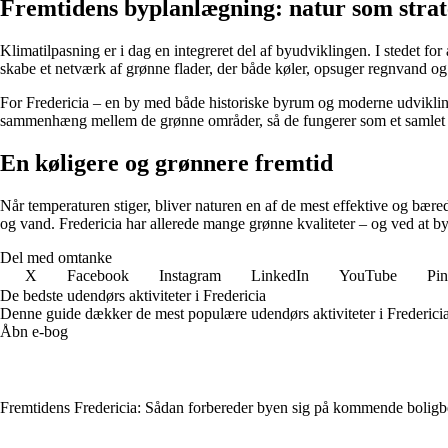
Fremtidens byplanlægning: natur som strat
Klimatilpasning er i dag en integreret del af byudviklingen. I stedet fo
skabe et netværk af grønne flader, der både køler, opsuger regnvand og 
For Fredericia – en by med både historiske byrum og moderne udviklingso
sammenhæng mellem de grønne områder, så de fungerer som et samlet
En køligere og grønnere fremtid
Når temperaturen stiger, bliver naturen en af de mest effektive og bær
og vand. Fredericia har allerede mange grønne kvaliteter – og ved at by
Del med omtanke
X
Facebook
Instagram
LinkedIn
YouTube
Pin
De bedste udendørs aktiviteter i Fredericia
Denne guide dækker de mest populære udendørs aktiviteter i Fredericia
Åbn e-bog
Fremtidens Fredericia: Sådan forbereder byen sig på kommende bolig