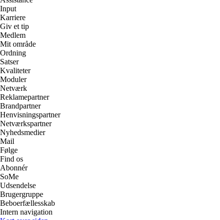
Input
Karriere
Giv et tip
Medlem
Mit område
Ordning
Satser
Kvaliteter
Moduler
Netværk
Reklamepartner
Brandpartner
Henvisningspartner
Netværkspartner
Nyhedsmedier
Mail
Følge
Find os
Abonnér
SoMe
Udsendelse
Brugergruppe
Beboerfællesskab
Intern navigation