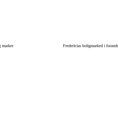
g marker
Fredericias boligmarked i foran