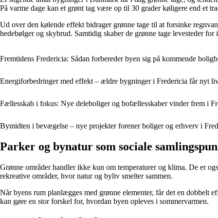
På varme dage kan et grønt tag være op til 30 grader køligere end et tradi
Ud over den kølende effekt bidrager grønne tage til at forsinke regnvand
hedebølger og skybrud. Samtidig skaber de grønne tage levesteder for in
Fremtidens Fredericia: Sådan forbereder byen sig på kommende bolig
Energiforbedringer med effekt – ældre bygninger i Fredericia får nyt l
Fællesskab i fokus: Nye deleboliger og bofællesskaber vinder frem i Fr
Bymidten i bevægelse – nye projekter forener boliger og erhverv i Fred
Parker og bynatur som sociale samlingspun
Grønne områder handler ikke kun om temperaturer og klima. De er også st
rekreative områder, hvor natur og byliv smelter sammen.
Når byens rum planlægges med grønne elementer, får det en dobbelt effe
kan gøre en stor forskel for, hvordan byen opleves i sommervarmen.