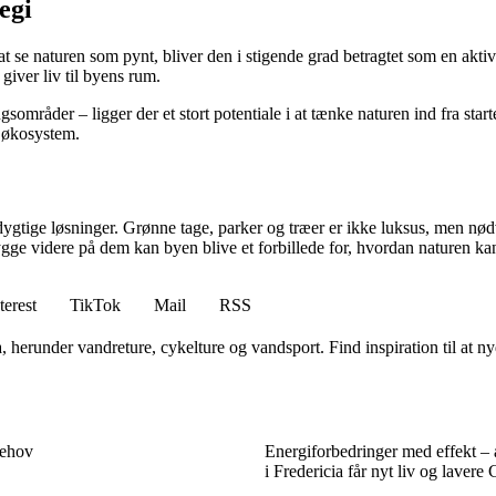
egi
r at se naturen som pynt, bliver den i stigende grad betragtet som en ak
giver liv til byens rum.
mråder – ligger der et stort potentiale i at tænke naturen ind fra star
 økosystem.
edygtige løsninger. Grønne tage, parker og træer er ikke luksus, men n
gge videre på dem kan byen blive et forbillede for, hvordan naturen kan
terest
TikTok
Mail
RSS
, herunder vandreture, cykelture og vandsport. Find inspiration til at
behov
Energiforbedringer med effekt –
i Fredericia får nyt liv og lavere