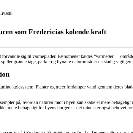
Livsstil
ren som Fredericias kølende kraft
 forvandle sig til varmeplader. Fænomenet kaldes “varmeøer” – områder
 spiller grønne tage, parker og bynære naturområder en stadig vigtiger
ion
rlige kølesystem. Planter og træer fordamper vand gennem deres blade
empler på, hvordan naturen midt i byen kan skabe et mere behageligt
det mere behageligt for byens borgere – det mindsker også behovet for
en ses også i Fredericia. Et grønt tag består af et lag vegetation, der