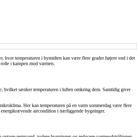
, hvor temperaturen i bymidten kan være flere grader højere end i det
e rolle i kampen mod varmen.
, hvilket sænker temperaturen i luften omkring dem. Samtidig giver
 mikroklima. Her kan temperaturen på en varm sommerdag være flere
 energikrævende aircondition i nærliggende bygninger.
 kan optage regnvand, isolere bygningen og reducere varmeudstrålingen.